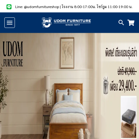
Line: @udomfurnitureshop
| โรงงาน 8:00-17:00น. โชว์รูม 11:00-19:00 น.
หน้า
แรก
สินค้า
แนะนำ
สินค้า
ลด
ราคา
สินค้า/
บริการ
รูป
สินค้า