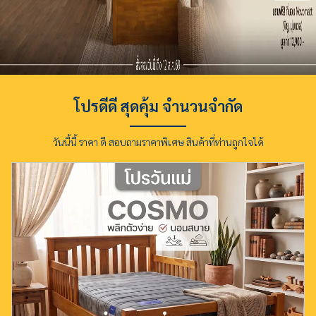
&
VDO
รวม
บทความ
ไม้
โปรดีดี สุดคุ้ม จำนวนจำกัด
สัก
วันนี้นี้ ราคา ดี สอบถามราคาพิเศษ สินค้าที่ท่านถูกใจได้
รู้จัก
เรา
ติดต่อ
เรา