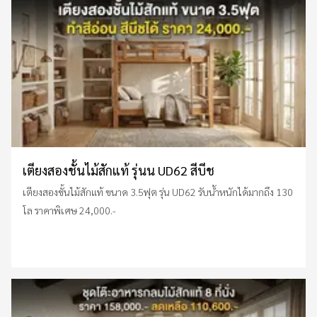
เตียงสองชั้นไม้สักแท้ รุ่นน UD62 สีบีช
เตียงสองชั้นไม้สักแท้ ขนาด 3.5ฟุต รุ่น UD62 รับน้ำหนักได้มากถึง 130
โล ราคาพิเศษ 24,000.-