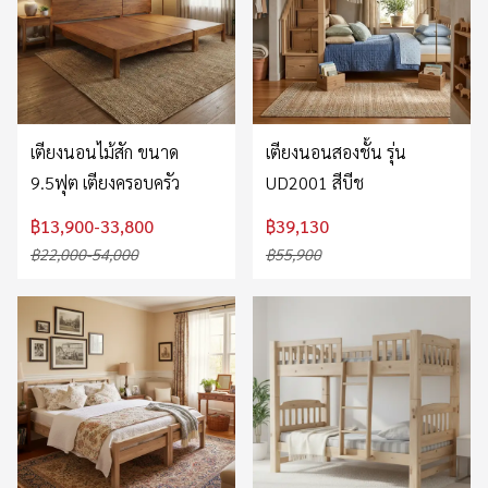
เตียงนอนไม้สัก ขนาด
เตียงนอนสองชั้น รุ่น
9.5ฟุต เตียงครอบครัว
UD2001 สีบีช
฿13,900-33,800
฿39,130
฿22,000-54,000
฿55,900