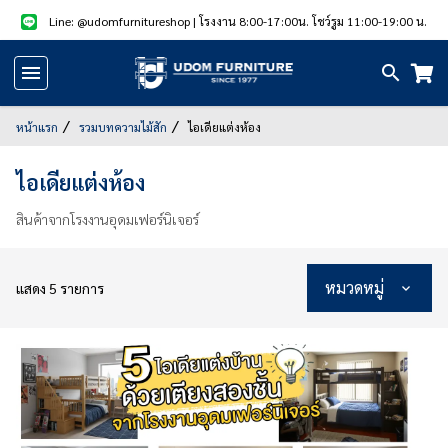
Line: @udomfurnitureshop
| โรงงาน 8:00-17:00น. โชว์รูม 11:00-19:00 น.
หน้า
แรก
หน้าแรก
รวมบทความไม้สัก
ไอเดียแต่งห้อง
สินค้า
ไอเดียแต่งห้อง
แนะนำ
สินค้าจากโรงงานอุดมเฟอร์นิเจอร์
สินค้า
ลด
ราคา
หมวดหมู่
แสดง 5 รายการ
สินค้า/
บริการ
รูป
สินค้า