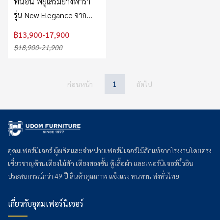
ที่นอน พียูเสริมยางพารา
รุ่น New Elegance จาก
Slumberland
฿13,900-17,900
฿18,900-21,900
1
ก่อนหน้า
ถัดไป
อุดมเฟอร์นิเจอร์ ผู้ผลิตและจำหน่ายเฟอร์นิเจอร์ไม้สักแท้จากโรงงานโดยตรง
เชี่ยวชาญด้านเตียงไม้สัก เตียงสองชั้น ตู้เสื้อผ้า และเฟอร์นิเจอร์บิ้วอิน
ประสบการณ์กว่า 49 ปี สินค้าคุณภาพ แข็งแรง ทนทาน ส่งทั่วไทย
เกี่ยวกับอุดมเฟอร์นิเจอร์