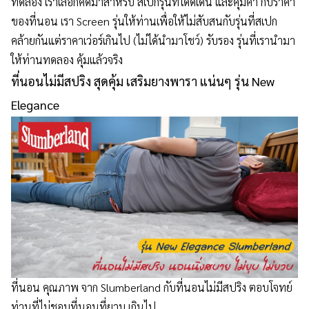
ทดลอง เราเลือกคัดมาสำหรับ สเปกรุ่นที่โดดเด่น และคุ้มค่า กับราคา
&
ของที่นอน เรา Screen รุ่นให้ท่านเพื่อให้ไม่สับสนกับรุ่นที่สเปก
VDO
คล้ายกันแต่ราคาเว่อร์เกินไป (ไม่ได้นำมาโชว์) รับรอง รุ่นที่เรานำมา
รวม
ให้ท่านทดลอง คุ้มแล้วจริง
บทความ
ที่นอนไม่มีสปริง สุดคุ้ม เสริมยางพารา แน่นๆ รุ่น New
ไม้
Elegance
สัก
รู้จัก
เรา
ติดต่อ
เรา
ที่นอน คุณภาพ จาก Slumberland กับที่นอนไม่มีสปริง ตอบโจทย์
ท่านที่ไม่ชอบที่นอนที่ยวบ เกินไป