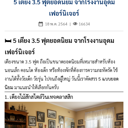
5 เตียง 3.5 ฟุตยอดนิยม จากโรงงานอุดม
&
VDO
เฟอร์นิเจอร์
รวม
18 พ.ค. 2564
|
16634
บทความ
🛏️ 5 เตียง 3.5 ฟุตยอดนิยม จากโรงงานอุดม
ไม้
สัก
เฟอร์นิเจอร์
รู้จัก
เตียงขนาด 3.5 ฟุต ถือเป็นขนาดยอดนิยมที่เหมาะสำหรับห้อง
เรา
นอนเล็ก คอนโด ห้องเด็ก หรือห้องพักที่ต้องการความกะทัดรัด ใช้
งานได้ทั้งวัยเด็ก วัยรุ่น ไปจนถึงผู้ใหญ่ วันนี้เราคัดสรร
5 แบบยอด
ติดต่อ
นิยม
มาแนะนำให้เลือกกันครับ
เรา
1. เตียงไม้สักสไตล์วินเทจคลาสสิก