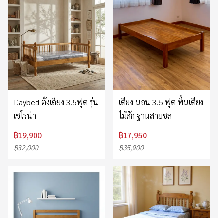
Daybed ตั่งเตียง 3.5ฟุต รุ่น
เตียง นอน 3.5 ฟุต พื้นเตียง
เซโรน่า
ไม้สัก ฐานสายชล
฿19,900
฿17,950
฿32,000
฿35,900