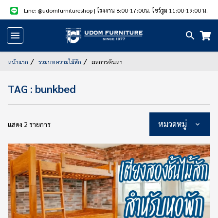
Line: @udomfurnitureshop
| โรงงาน 8:00-17:00น. โชว์รูม 11:00-19:00 น.
หน้า
แรก
หน้าแรก
รวมบทความไม้สัก
ผลการค้นหา
สินค้า
TAG : bunkbed
แนะนำ
สินค้า
หมวดหมู่
แสดง 2 รายการ
ลด
ราคา
สินค้า/
บริการ
รูป
สินค้า