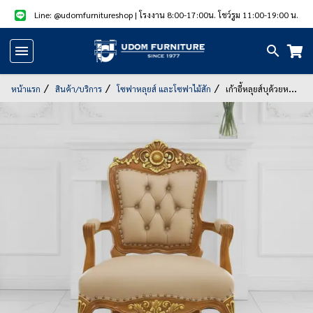
Line: @udomfurnitureshop
| โรงงาน 8:00-17:00น. โชว์รูม 11:00-19:00 น.
หน้า
แรก
หน้าแรก
สินค้า/บริการ
โซฟาหลุยส์ และโซฟาไม้สัก
เก้าอี้หลุยส์​บุด้วยหนัง
ทพียู เดินทอง
สินค้า
แนะนำ
สินค้า
ลด
ราคา
สินค้า/
บริการ
รูป
สินค้า