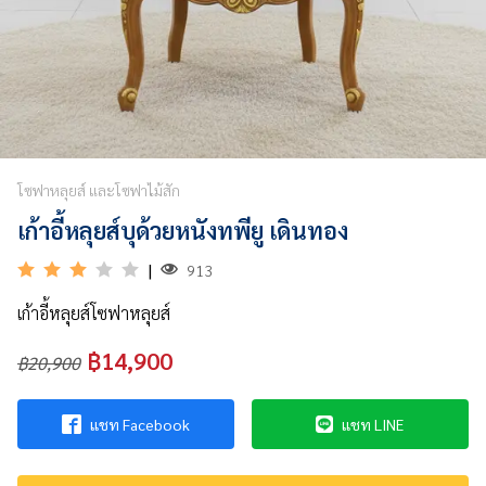
&
VDO
รวม
บทความ
ไม้
สัก
โซฟาหลุยส์ และโซฟาไม้สัก
เก้าอี้หลุยส์​บุด้วยหนังทพียู เดินทอง
รู้จัก
เรา
|
913
ติดต่อ
เก้าอี้หลุยส์​โซฟาหลุยส์
เรา
฿14,900
฿20,900
แชท Facebook
แชท LINE