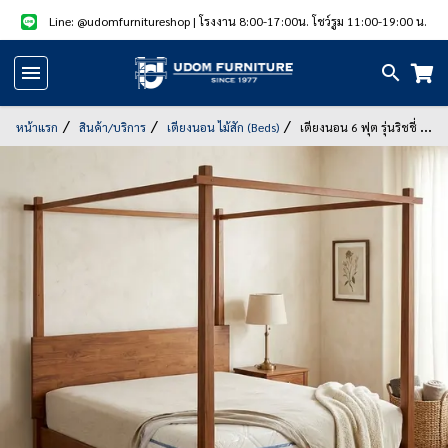
Line: @udomfurnitureshop
| โรงงาน 8:00-17:00น. โชว์รูม 11:00-19:00 น.
หน้า
แรก
หน้าแรก
สินค้า/บริการ
เตียงนอน ไม้สัก (Beds)
เตียงนอน 6 ฟุต รุ่นริชชี่ มี
เสาสูง
สินค้า
แนะนำ
สินค้า
ลด
ราคา
สินค้า/
บริการ
รูป
สินค้า