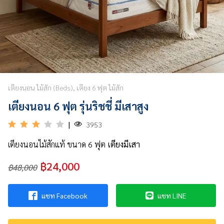
&
VDO
รวม
บทความ
ไม้
สัก
เตียงนอน ไม้สัก (Beds), เตียง 6 ฟุต ไม้สัก
เตียงนอน 6 ฟุต รุ่นริชชี่ มีเสาสูง
รู้จัก
เรา
|
3953
ติดต่อ
เตียงนอนไม้สักแท้ ขนาด 6 ฟุต
เตียงมีเสา
เรา
฿24,000
฿48,000
แชท Facebook
แชท LINE