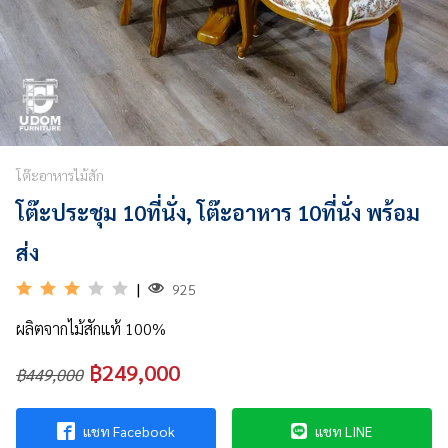
&
VDO
รวม
บทความ
ไม้
สัก
โต๊ะอาหารไม้สัก
โต๊ะประชุม 10ที่นั่ง, โต๊ะอาหาร 10ที่นั่ง พร้อม
รู้จัก
เรา
ส่ง
ติดต่อ
|
925
เรา
ผลิตจากไม้สักแท้ 100%
฿249,000
฿449,000
แชท Facebook
แชท LINE