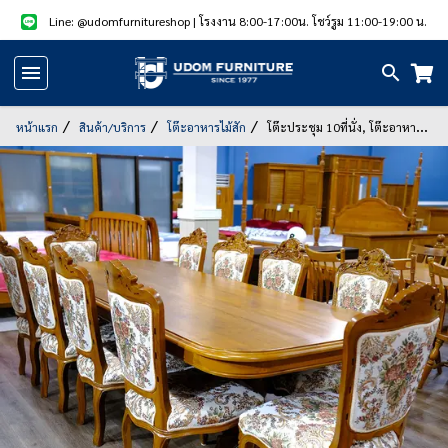
Line: @udomfurnitureshop
| โรงงาน 8:00-17:00น. โชว์รูม 11:00-19:00 น.
หน้า
แรก
หน้าแรก
สินค้า/บริการ
โต๊ะอาหารไม้สัก
โต๊ะประชุม 10ที่นั่ง, โต๊ะอาหาร
10ที่นั่ง พร้อมส่ง
สินค้า
แนะนำ
สินค้า
ลด
ราคา
สินค้า/
บริการ
รูป
สินค้า