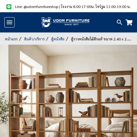
Line: @udomfurnitureshop
| โรงงาน 8:00-17:00น. โชว์รูม 11:00-19:00 น.
หน้า
แรก
หน้าแรก
สินค้า/บริการ
ตู้หนังสือ
ตู้วางหนังสือไม้สักแท้ ขนาด 2.40 x 2.00
เมตร
สินค้า
แนะนำ
สินค้า
ลด
ราคา
สินค้า/
บริการ
รูป
สินค้า