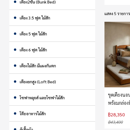
เตียง2ชั้น (Bunk Bed)
&
VDO
แสดง 5 รายการ
เตียง 3.5 ฟุต ไม้สัก
รวม
บทความ
เตียง 5 ฟุต ไม้สัก
ไม้
สัก
เตียง 6 ฟุต ไม้สัก
รู้จัก
เตียงไม้สัก มีแผงกันตก
เรา
เตียงยกสูง (Loft Bed)
ติดต่อ
เรา
ขุดเตียงนอน
โซฟาหลุยส์ และโซฟาไม้สัก
พร้อมกล่องท
ที่นอน
โต๊ะอาหารไม้สัก
฿28,350
฿43,400
ตู้เสื้อผ้า