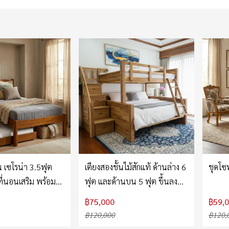
 เซโรน่า 3.5ฟุต
เตียงสองชั้นไม้สักแท้ ด้านล่าง 6
ชุดโซฟ
ี่นอนเสริม พร้อม
ฟุต และด้านบน 5 ฟุต ขึ้นลง
สะดวก
฿75,000
฿59,
฿120,000
฿120,