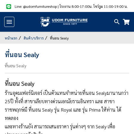
Line: @udomfurnitureshop
| โรงงาน 8:00-17:00น. โชว์รูม 11:00-19:00 น.
หน้า
แรก
หน้าแรก
สินค้า/บริการ
ที่นอน Sealy
สินค้า
ที่นอน Sealy
แนะนำ
ที่นอน Sealy
สินค้า
ลด
ที่นอน Sealy
ราคา
ร้านอุดมเฟอร์นิเจอร์ เป็นตัวแทนจำหน่ายที่นอน Sealyมานานกว่า
สินค้า/
25ปี ทั้งที่ สาขาเลียบทางด่วนเอกมัยรามอินทรา และ สาขา
บริการ
ราชพฤกษ์​มี ที่นอน Sealy รุ่น Royal และ รุ่น Prima ให้ท่าน ได้
ทดลอง
รูป
และทาง​ร้านยัง สามารถเสนอราคา รุ่นต่างๆ จาก Sealy เพื่อ
สินค้า