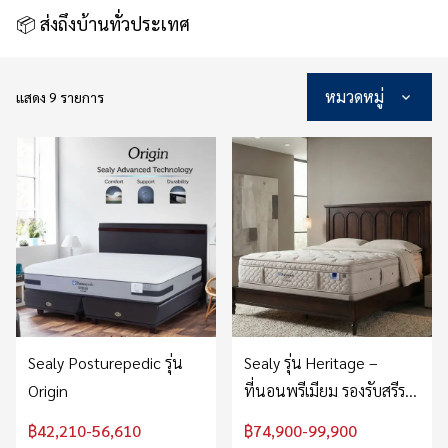
📦 ส่งถึงบ้านทั่วประเทศ
หมวดหมู่
แสดง 9 รายการ
Sealy Posturepedic รุ่น
Sealy รุ่น Heritage –
Origin
ที่นอนพรีเมียม รองรับสรีระ
ทุกจุด ลดแรงกดทับ หลับ
฿42,210-56,610
฿74,900-99,900
สบายไร้กวน