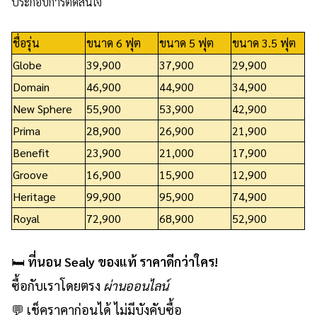
ประกอบการตัดสินใจ
&
VDO
ชื่อรุ่น
ขนาด 6 ฟุต
ขนาด 5 ฟุต
ขนาด 3.5 ฟุต
รวม
Globe
39,900
37,900
29,900
บทความ
Domain
46,900
44,900
34,900
ไม้
New Sphere
55,900
53,900
42,900
สัก
Prima
28,900
26,900
21,900
รู้จัก
Benefit
23,900
21,000
17,900
เรา
Groove
16,900
15,900
12,900
Heritage
99,900
95,900
74,900
ติดต่อ
Royal
72,900
68,900
52,900
เรา
🛏️
ที่นอน Sealy ของแท้ ราคาดีกว่าใคร!
ซื้อกับเราโดยตรง
ผ่านออนไลน์
💬 เช็คราคาก่อนได้ ไม่มีบังคับซื้อ