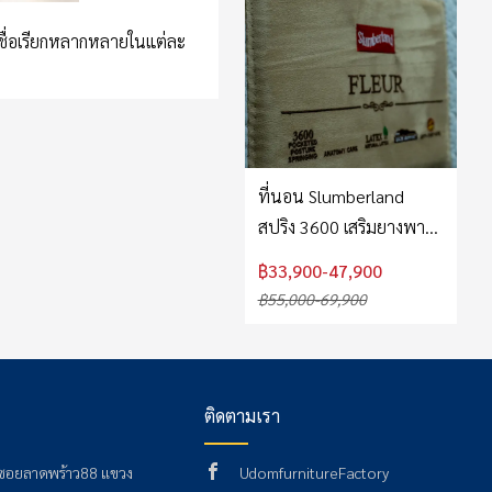
ีชื่อเรียกหลากหลายในแต่ละ
ที่นอน Slumberland
สปริง 3600 เสริมยางพารา
รุ่น Fleur
฿33,900-47,900
฿55,000-69,900
ติดตามเรา
 ซอยลาดพร้าว88 แขวง
UdomfurnitureFactory