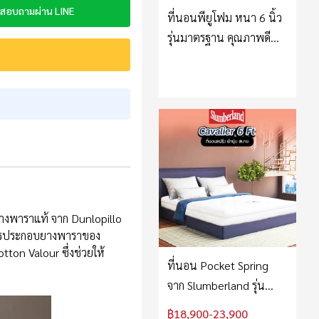
สอบถามผ่าน LINE
ที่นอนพียูโฟม หนา 6 นิ้ว
รุ่นมาตรฐาน คุณภาพดี
ราคาประหยัด
นยางพาราแท้ จาก Dunlopillo
ากการประกอบยางพาราของ
tton Valour ซึ่งช่วยให้
ที่นอน Pocket Spring
จาก Slumberland รุ่น
Cavalier
฿18,900-23,900