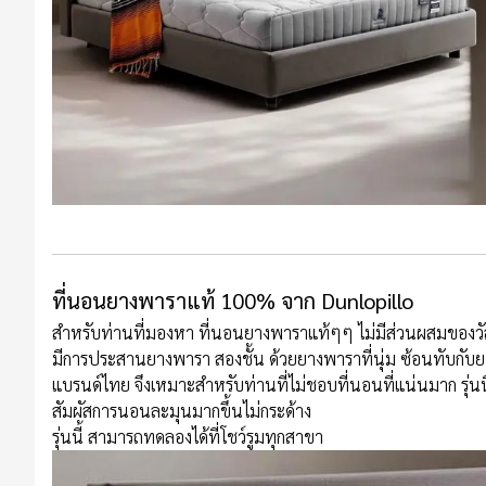
&
VDO
รวม
บทความ
ไม้
สัก
รู้จัก
เรา
ที่นอนยางพาราแท้ 100% จาก Dunlopillo
ติดต่อ
สำหรับท่านที่มองหา ที่นอนยางพาราแท้ๆๆ ไม่มีส่วนผสมของวัสดุอ
เรา
มีการประสานยางพารา สองชั้น ด้วยยางพาราที่นุ่ม ซ้อนทับกับย
แบรนด์ไทย จึงเหมาะสำหรับท่านที่ไม่ชอบที่นอนที่แน่นมาก รุ่นนี้น
สัมผัสการนอนละมุนมากขึ้นไม่กระด้าง
รุ่นนี้ สามารถทดลองได้ที่โชว์รูมทุกสาขา