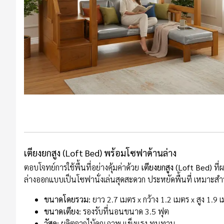
&
VDO
รวม
บทความ
ไม้
สัก
รู้จัก
เรา
ติดต่อ
เตียงยกสูง (Loft Bed) พร้อมโซฟาด้านล่าง
เรา
ตอบโจทย์การใช้พื้นที่อย่างคุ้มค่าด้วย
เตียงยกสูง (Loft Bed)
ที่
ล่างออกแบบเป็นโซฟานั่งเล่นสุดสะดวก ประหยัดพื้นที่ เหมาะสำหร
ขนาดโดยรวม:
ยาว 2.7 เมตร x กว้าง 1.2 เมตร x สูง 1.9 
ขนาดเตียง:
รองรับที่นอนขนาด 3.5 ฟุต
วัสดุ:
ผลิตจากไม้คุณภาพ แข็งแรง ทนทาน