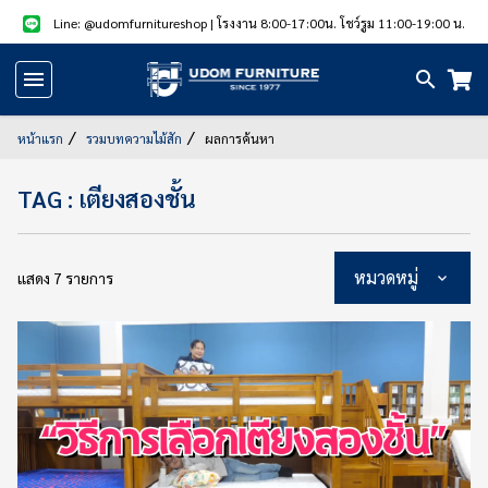
Line: @udomfurnitureshop
| โรงงาน 8:00-17:00น. โชว์รูม 11:00-19:00 น.
หน้า
แรก
หน้าแรก
รวมบทความไม้สัก
ผลการค้นหา
สินค้า
TAG : เตียงสองชั้น
แนะนำ
สินค้า
หมวดหมู่
แสดง 7 รายการ
ลด
ราคา
สินค้า/
บริการ
รูป
สินค้า